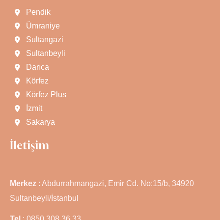
Pendik
Ümraniye
Sultangazi
Sultanbeyli
Darıca
Körfez
Körfez Plus
İzmit
Sakarya
İletişim
Merkez
: Abdurrahmangazi, Emir Cd. No:15/b, 34920
Sultanbeyli/İstanbul
Tel
: 0850 308 36 33