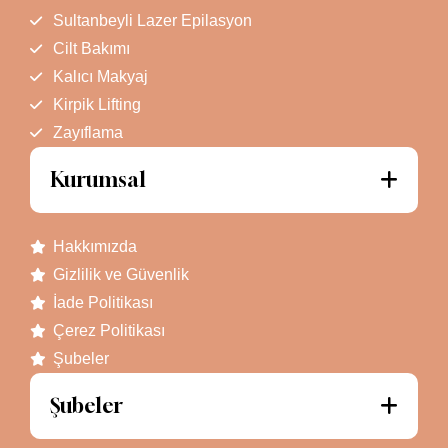
Sultanbeyli Lazer Epilasyon
Cilt Bakımı
Kalıcı Makyaj
Kirpik Lifting
Zayıflama
Kurumsal
Hakkımızda
Gizlilik ve Güvenlik
İade Politikası
Çerez Politikası
Şubeler
Şubeler