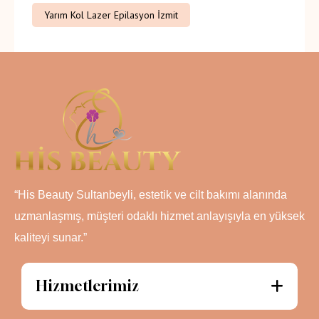
Yarım Kol Lazer Epilasyon İzmit
“His Beauty Sultanbeyli, estetik ve cilt bakımı alanında
uzmanlaşmış, müşteri odaklı hizmet anlayışıyla en yüksek
kaliteyi sunar.”
Hizmetlerimiz