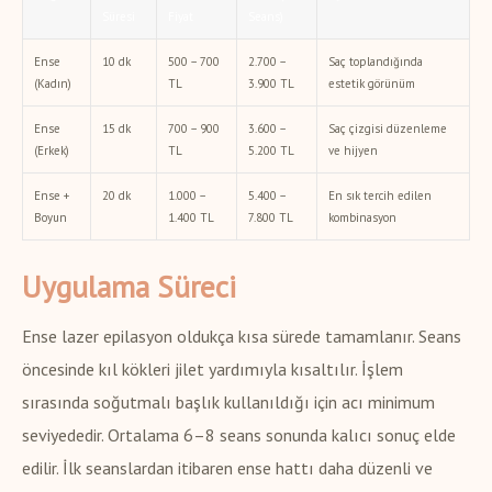
Süresi
Fiyat
Seans)
Ense
10 dk
500 – 700
2.700 –
Saç toplandığında
(Kadın)
TL
3.900 TL
estetik görünüm
Ense
15 dk
700 – 900
3.600 –
Saç çizgisi düzenleme
(Erkek)
TL
5.200 TL
ve hijyen
Ense +
20 dk
1.000 –
5.400 –
En sık tercih edilen
Boyun
1.400 TL
7.800 TL
kombinasyon
Uygulama Süreci
Ense lazer epilasyon oldukça kısa sürede tamamlanır. Seans
öncesinde kıl kökleri jilet yardımıyla kısaltılır. İşlem
sırasında soğutmalı başlık kullanıldığı için acı minimum
seviyededir. Ortalama 6–8 seans sonunda kalıcı sonuç elde
edilir. İlk seanslardan itibaren ense hattı daha düzenli ve