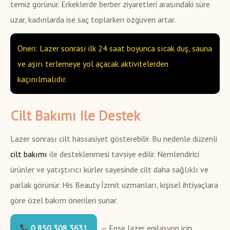
temiz görünür. Erkeklerde berber ziyaretleri arasındaki süre
uzar, kadınlarda ise saç toplarken özgüven artar.
Öneri: Lazer sonrası ilk 24 saat boyunca sıcak duş, sauna
ve aşırı terlemeye yol açacak aktivitelerden
kaçınılmalıdır.
Cilt Bakımı Ile Destek
Lazer sonrası cilt hassasiyet gösterebilir. Bu nedenle düzenli
cilt bakımı
ile desteklenmesi tavsiye edilir. Nemlendirici
ürünler ve yatıştırıcı kürler sayesinde cilt daha sağlıklı ve
parlak görünür. His Beauty İzmit uzmanları, kişisel ihtiyaçlara
göre özel bakım önerileri sunar.
0 850 308 3631
— Ense lazer epilasyon için