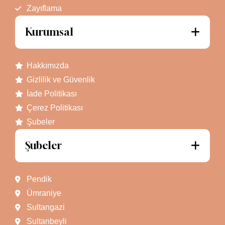
Zayıflama
Kurumsal
Hakkımızda
Gizlilik ve Güvenlik
İade Politikası
Çerez Politikası
Şubeler
Şubeler
Pendik
Ümraniye
Sultangazi
Sultanbeyli